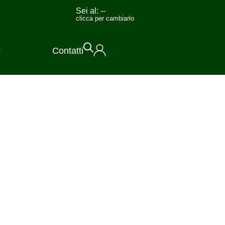
Sei al:
--
clicca per cambiarlo
Contatti