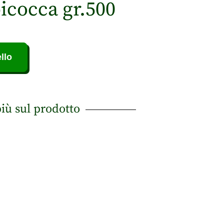
icocca gr.500
llo
più sul prodotto