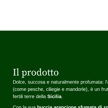
Il prodotto
Dolce, succosa e naturalmente profumata: l’a
(come pesche, ciliegie e mandorle), è un frutt
fertili terre della
Sicilia
.
Con la sua
buccia arancione sfumata di r