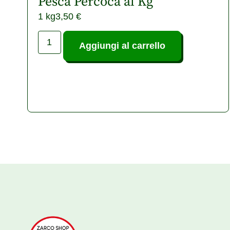
Pesca Percoca al Kg
1 kg
3,50
€
Aggiungi al carrello