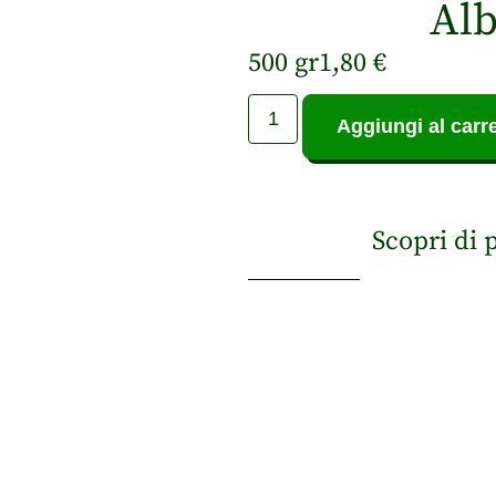
Alb
500 gr
1,80
€
Aggiungi al carre
Scopri di 