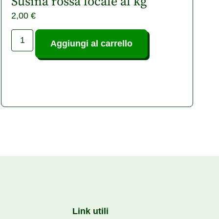
Susina rossa locale al kg
2,00
€
Aggiungi al carrello
Link utili