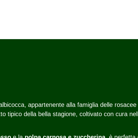
lbicocca, appartenente alla famiglia delle rosacee
o tipico della bella stagione, coltivato con cura nel
osso
e la
polpa carnosa e zuccherina
, è perfetta