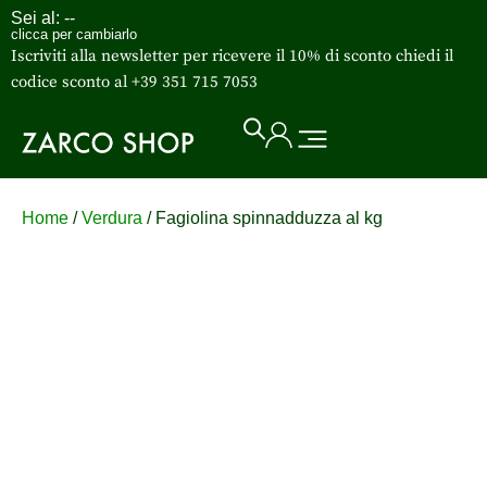
Sei al:
--
clicca per cambiarlo
Iscriviti alla newsletter per ricevere il 10% di sconto chiedi il
codice sconto al +39 351 715 7053
Home
/
Verdura
/ Fagiolina spinnadduzza al kg