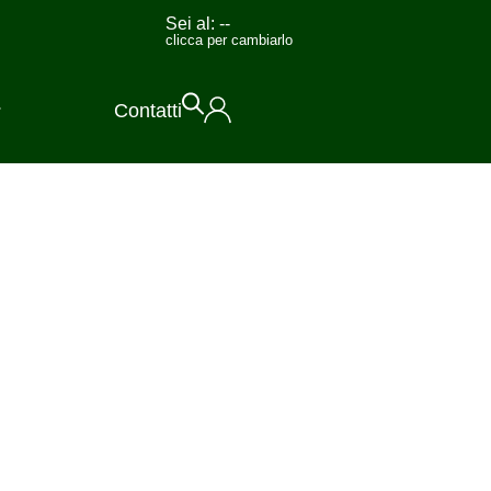
Sei al:
--
clicca per cambiarlo
Contatti