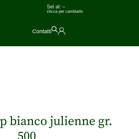
Sei al:
--
clicca per cambiarlo
Contatti
p bianco julienne gr.
500