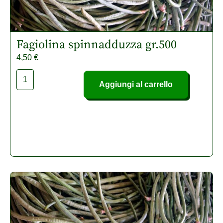
Fagiolina spinnadduzza gr.500
4,50
€
Aggiungi al carrello