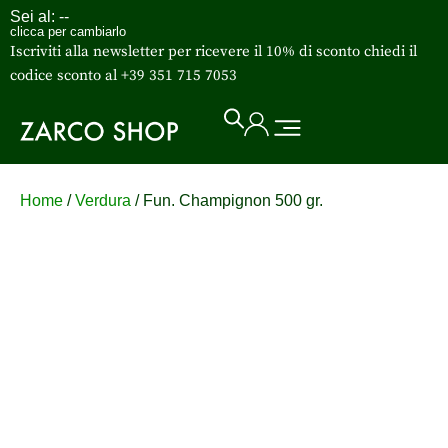
Sei al:
--
clicca per cambiarlo
Iscriviti alla newsletter per ricevere il 10% di sconto chiedi il
codice sconto al +39 351 715 7053
Home
/
Verdura
/ Fun. Champignon 500 gr.