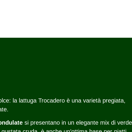
lce: la lattuga Trocadero è una varietà pregiata,
ate.
ondulate
si presentano in un elegante mix di verde
 gustata cruda, è anche un’ottima base per piatti