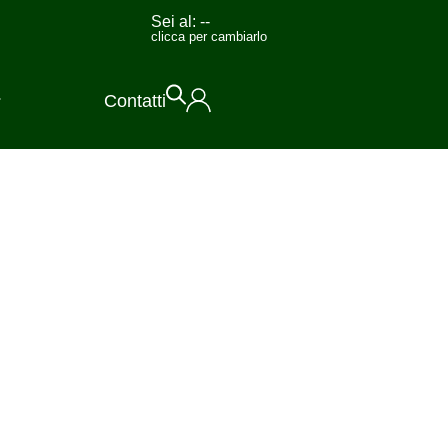
Sei al:
--
clicca per cambiarlo
Contatti