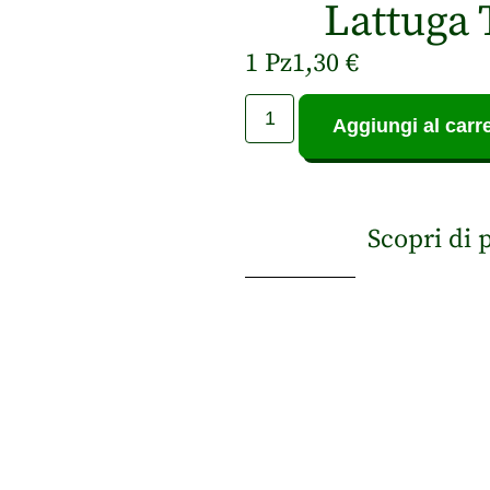
Lattuga 
1 Pz
1,30
€
Aggiungi al carre
Scopri di 