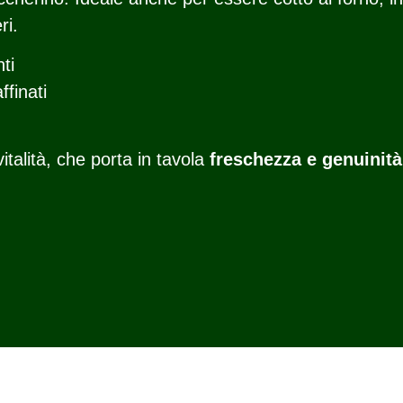
ri.
ti
ffinati
italità, che porta in tavola
freschezza e genuinità