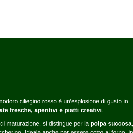
omodoro ciliegino rosso è un’esplosione di gusto in
te fresche, aperitivi e piatti creativi
.
 di maturazione, si distingue per la
polpa succosa,
herino. Ideale anche per essere cotto al forno, in