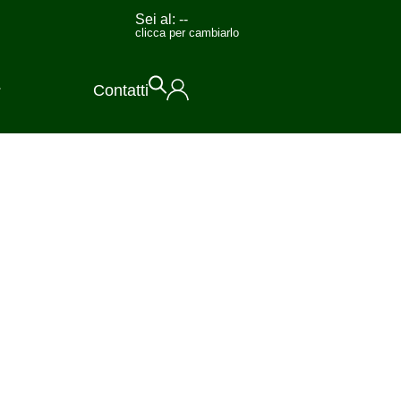
Sei al:
--
clicca per cambiarlo
Contatti