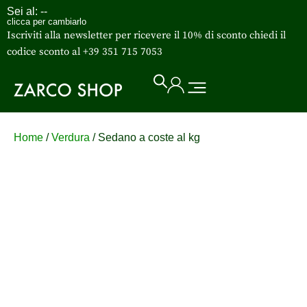
Sei al:
--
clicca per cambiarlo
Iscriviti alla newsletter per ricevere il 10% di sconto chiedi il
codice sconto al +39 351 715 7053
Home
/
Verdura
/ Sedano a coste al kg